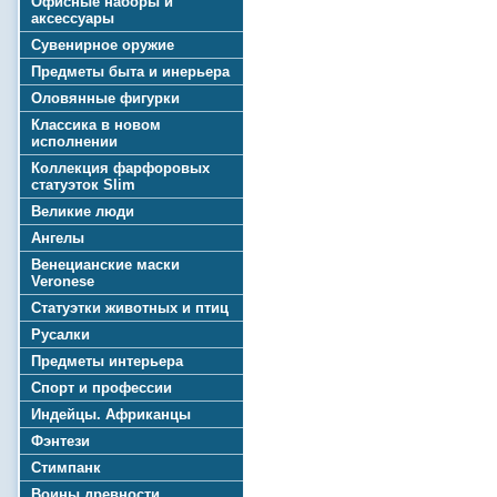
Офисные наборы и
аксессуары
Сувенирное оружие
Предметы быта и инерьера
Оловянные фигурки
Классика в новом
исполнении
Коллекция фарфоровых
статуэток Slim
Великие люди
Ангелы
Венецианские маски
Veronese
Статуэтки животных и птиц
Русалки
Предметы интерьера
Спорт и профессии
Индейцы. Африканцы
Фэнтези
Стимпанк
Воины древности