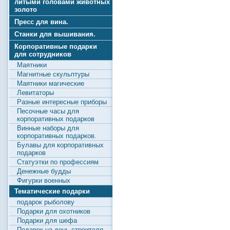
литыми головами животных
золото
Пресс для вина.
Станки для вышивания.
Корпоративные подарки
для сотрудников
Маятники
Магнитные скульптуры
Маятники магические
Левитаторы
Разные интересные приборы
Песочные часы для
корпоративных подарков
Винные наборы для
корпоративных подарков.
Булавы для корпоративных
подарков
Статуэтки по профессиям
Денежные будды
Фигурки военных
Тематические подарки
подарок рыболову
Подарки для охотников
Подарки для шефа
Подарок на день строителя