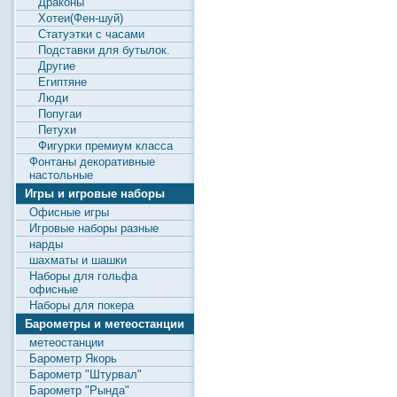
Драконы
Хотеи(Фен-шуй)
Статуэтки с часами
Подставки для бутылок.
Другие
Египтяне
Люди
Попугаи
Петухи
Фигурки премиум класса
Фонтаны декоративные
настольные
Игры и игровые наборы
Офисные игры
Игровые наборы разные
нарды
шахматы и шашки
Наборы для гольфа
офисные
Наборы для покера
Барометры и метеостанции
метеостанции
Барометр Якорь
Барометр "Штурвал"
Барометр "Рында"