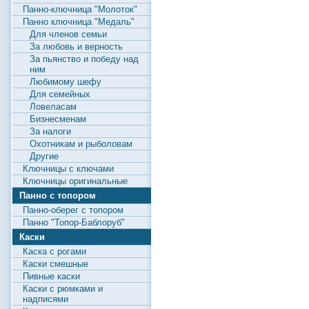
Панно-ключница "Молоток"
Панно ключница "Медаль"
Для членов семьи
За любовь и верность
За пьянство и победу над
ним
Любимому шефу
Для семейных
Ловеласам
Бизнесменам
За налоги
Охотникам и рыболовам
Другие
Ключницы с ключами
Ключницы оригинальные
Панно с топором
Панно-оберег с топором
Панно "Топор-Баблоруб"
Каски
Каска с рогами
Каски смешные
Пивные каски
Каски с рюмками и
надписями