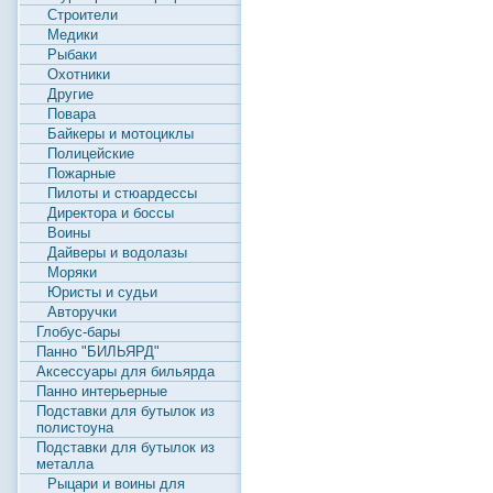
Строители
Медики
Рыбаки
Охотники
Другие
Повара
Байкеры и мотоциклы
Полицейские
Пожарные
Пилоты и стюардессы
Директора и боссы
Воины
Дайверы и водолазы
Моряки
Юристы и судьи
Авторучки
Глобус-бары
Панно "БИЛЬЯРД"
Аксессуары для бильярда
Панно интерьерные
Подставки для бутылок из
полистоуна
Подставки для бутылок из
металла
Рыцари и воины для