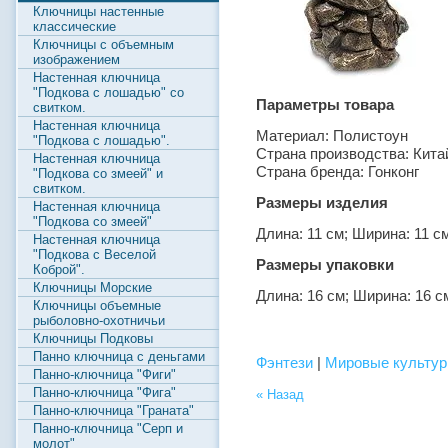
Ключницы настенные
классические
Ключницы с объемным
изображением
Настенная ключница
"Подкова с лошадью" со
Параметры товара
свитком.
Настенная ключница
Материал: Полистоун
"Подкова с лошадью".
Страна производства: Кита
Настенная ключница
Страна бренда: Гонконг
"Подкова со змеей" и
свитком.
Размеры изделия
Настенная ключница
"Подкова со змеей"
Длина: 11 см; Ширина: 11 с
Настенная ключница
"Подкова с Веселой
Размеры упаковки
Коброй".
Ключницы Морские
Длина: 16 см; Ширина: 16 с
Ключницы объемные
рыболовно-охотничьи
Ключницы Подковы
Панно ключница с деньгами
Фэнтези
|
Мировые культур
Панно-ключница "Фиги"
Панно-ключница "Фига"
« Назад
Панно-ключница "Граната"
Панно-ключница "Серп и
молот"