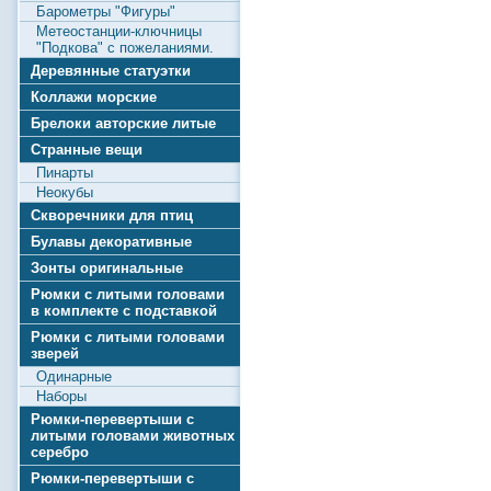
Барометры "Фигуры"
Метеостанции-ключницы
"Подкова" с пожеланиями.
Деревянные статуэтки
Коллажи морские
Брелоки авторские литые
Странные вещи
Пинарты
Неокубы
Скворечники для птиц
Булавы декоративные
Зонты оригинальные
Рюмки с литыми головами
в комплекте с подставкой
Рюмки с литыми головами
зверей
Одинарные
Наборы
Рюмки-перевертыши с
литыми головами животных
серебро
Рюмки-перевертыши с