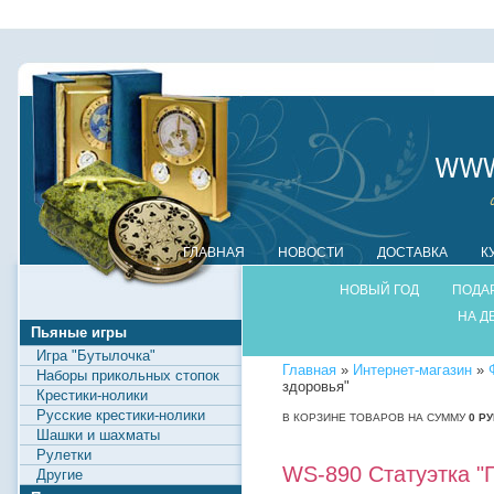
ГЛАВНАЯ
НОВОСТИ
ДОСТАВКА
К
НОВЫЙ ГОД
ПОДА
НА Д
Пьяные игры
Игра "Бутылочка"
Главная
»
Интернет-магазин
»
Наборы прикольных стопок
здоровья"
Крестики-нолики
Русские крестики-нолики
В КОРЗИНЕ ТОВАРОВ НА СУММУ
0
РУ
Шашки и шахматы
Рулетки
WS-890 Статуэтка "Г
Другие