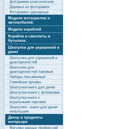
фоторамки классические
Деревья из фоторамок
Фоторамки одинарные
Модели мотоциклов и
автомобилей.
Модели кораблей
Корабли и самолеты в
бутылках.
Шкатулки для украшений и
денег
Шкатулки для украшений и
драгоценностей
Шкатулки для
драгоценностей лаковые
Наборы письменные
Семейные архивы
Шкатулки-книги для денег
Шкатулки-книги с фляжками
Шкатулки-книги с
игральными картами
Шкатулки - книги для денег
небольшие
Декор и предметы
интерьера
Фигурки разных профессий