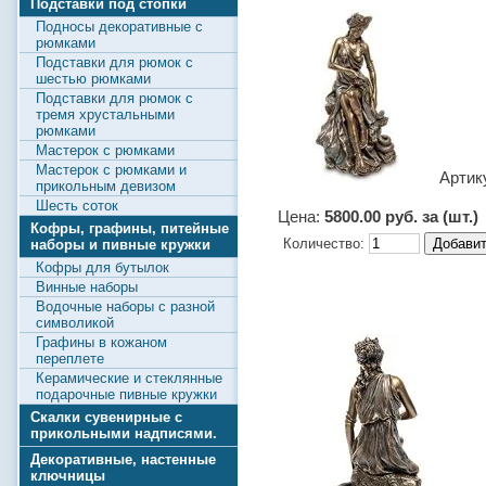
Подставки под стопки
Подносы декоративные с
рюмками
Подставки для рюмок с
шестью рюмками
Подставки для рюмок с
тремя хрустальными
рюмками
Мастерок с рюмками
Мастерок с рюмками и
Артик
прикольным девизом
Шесть соток
Цена:
5800.00 руб. за (шт.)
Кофры, графины, питейные
Количество:
наборы и пивные кружки
Кофры для бутылок
Винные наборы
Водочные наборы с разной
символикой
Графины в кожаном
переплете
Керамические и стеклянные
подарочные пивные кружки
Скалки сувенирные с
прикольными надписями.
Декоративные, настенные
ключницы