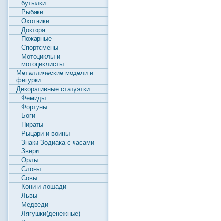
бутылки
Рыбаки
Охотники
Доктора
Пожарные
Спортсмены
Мотоциклы и
мотоциклисты
Металлические модели и
фигурки
Декоративные статуэтки
Фемиды
Фортуны
Боги
Пираты
Рыцари и воины
Знаки Зодиака с часами
Звери
Орлы
Слоны
Совы
Кони и лошади
Львы
Медведи
Лягушки(денежные)