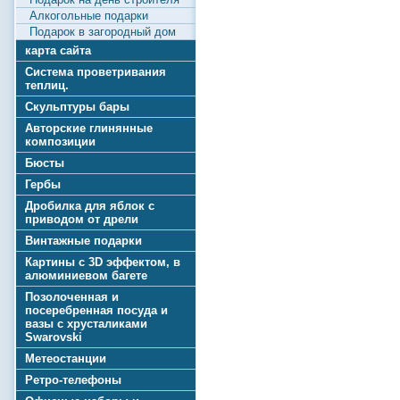
Алкогольные подарки
Подарок в загородный дом
карта сайта
Система проветривания
теплиц.
Скульптуры бары
Авторские глинянные
композиции
Бюсты
Гербы
Дробилка для яблок с
приводом от дрели
Винтажные подарки
Картины с 3D эффектом, в
алюминиевом багете
Позолоченная и
посеребренная посуда и
вазы с хрусталиками
Swarovski
Метеостанции
Ретро-телефоны