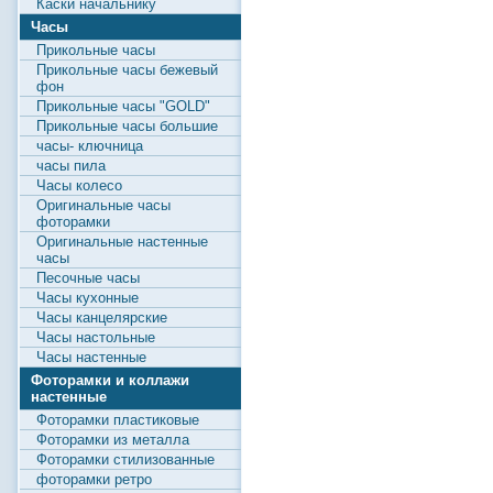
Каски начальнику
Часы
Прикольные часы
Прикольные часы бежевый
фон
Прикольные часы "GOLD"
Прикольные часы большие
часы- ключница
часы пила
Часы колесо
Оригинальные часы
фоторамки
Оригинальные настенные
часы
Песочные часы
Часы кухонные
Часы канцелярские
Часы настольные
Часы настенные
Фоторамки и коллажи
настенные
Фоторамки пластиковые
Фоторамки из металла
Фоторамки стилизованные
фоторамки ретро