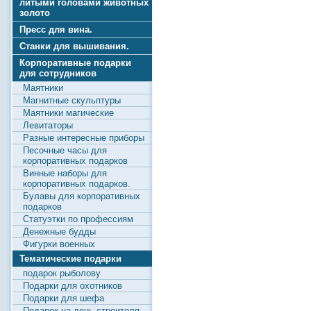
литыми головами животных
золото
Пресс для вина.
Станки для вышивания.
Корпоративные подарки
для сотрудников
Маятники
Магнитные скульптуры
Маятники магические
Левитаторы
Разные интересные приборы
Песочные часы для
корпоративных подарков
Винные наборы для
корпоративных подарков.
Булавы для корпоративных
подарков
Статуэтки по профессиям
Денежные будды
Фигурки военных
Тематические подарки
подарок рыболову
Подарки для охотников
Подарки для шефа
Подарок на день строителя