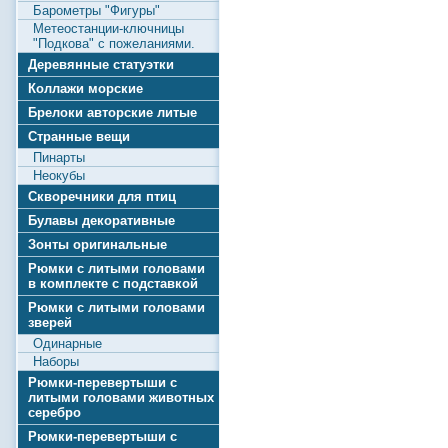
Барометры "Фигуры"
Метеостанции-ключницы
"Подкова" с пожеланиями.
Деревянные статуэтки
Коллажи морские
Брелоки авторские литые
Странные вещи
Пинарты
Неокубы
Скворечники для птиц
Булавы декоративные
Зонты оригинальные
Рюмки с литыми головами
в комплекте с подставкой
Рюмки с литыми головами
зверей
Одинарные
Наборы
Рюмки-перевертыши с
литыми головами животных
серебро
Рюмки-перевертыши с