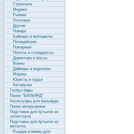
Строители
Медики
Рыбаки
Охотники
Другие
Повара
Байкеры и мотоциклы
Полицейские
Пожарные
Пилоты и стюардессы
Директора и боссы
Воины
Дайверы и водолазы
Моряки
Юристы и судьи
Авторучки
Глобус-бары
Панно "БИЛЬЯРД"
Аксессуары для бильярда
Панно интерьерные
Подставки для бутылок из
полистоуна
Подставки для бутылок из
металла
Рыцари и воины для