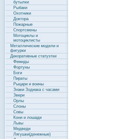
бутылки
Рыбаки
Охотники
Доктора
Пожарные
Спортсмены
Мотоциклы и
мотоциклисты
Металлические модели и
фигурки
Декоративные статуэтки
Фемиды
Фортуны
Боги
Пираты
Рыцари и воины
Знаки Зодиака с часами
Звери
Орлы
Слоны
Совы
Кони и лошади
Львы
Медведи
Лягушки(денежные)