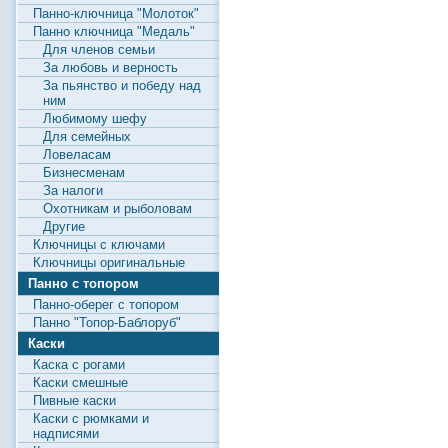
Панно-ключница "Молоток"
Панно ключница "Медаль"
Для членов семьи
За любовь и верность
За пьянство и победу над
ним
Любимому шефу
Для семейных
Ловеласам
Бизнесменам
За налоги
Охотникам и рыболовам
Другие
Ключницы с ключами
Ключницы оригинальные
Панно с топором
Панно-оберег с топором
Панно "Топор-Баблоруб"
Каски
Каска с рогами
Каски смешные
Пивные каски
Каски с рюмками и
надписями