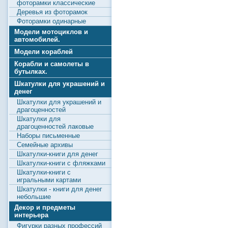
фоторамки классические
Деревья из фоторамок
Фоторамки одинарные
Модели мотоциклов и
автомобилей.
Модели кораблей
Корабли и самолеты в
бутылках.
Шкатулки для украшений и
денег
Шкатулки для украшений и
драгоценностей
Шкатулки для
драгоценностей лаковые
Наборы письменные
Семейные архивы
Шкатулки-книги для денег
Шкатулки-книги с фляжками
Шкатулки-книги с
игральными картами
Шкатулки - книги для денег
небольшие
Декор и предметы
интерьера
Фигурки разных профессий