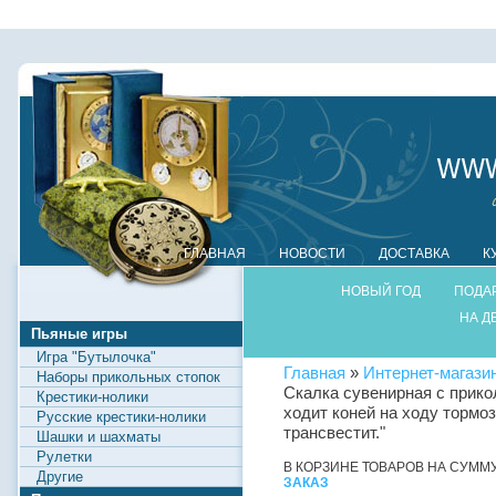
ГЛАВНАЯ
НОВОСТИ
ДОСТАВКА
К
НОВЫЙ ГОД
ПОДА
НА Д
Пьяные игры
Игра "Бутылочка"
Главная
»
Интернет-магази
Наборы прикольных стопок
Скалка сувенирная с прико
Крестики-нолики
ходит коней на ходу тормо
Русские крестики-нолики
трансвестит."
Шашки и шахматы
Рулетки
В КОРЗИНЕ ТОВАРОВ НА СУММ
Другие
ЗАКАЗ