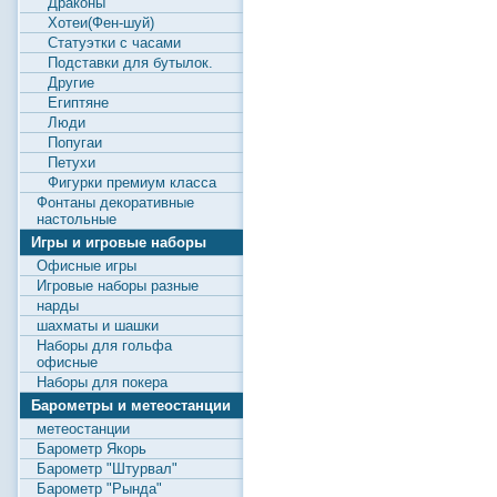
Драконы
Хотеи(Фен-шуй)
Статуэтки с часами
Подставки для бутылок.
Другие
Египтяне
Люди
Попугаи
Петухи
Фигурки премиум класса
Фонтаны декоративные
настольные
Игры и игровые наборы
Офисные игры
Игровые наборы разные
нарды
шахматы и шашки
Наборы для гольфа
офисные
Наборы для покера
Барометры и метеостанции
метеостанции
Барометр Якорь
Барометр "Штурвал"
Барометр "Рында"