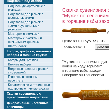
Подставки под стопки
Подносы декоративные с
Скалка сувенирная 
рюмками
Подставки для рюмок с
"Мужик по селениям
шестью рюмками
в горящие избы захо
Подставки для рюмок с
тремя хрустальными
рюмками
А
Мастерок с рюмками
Мастерок с рюмками и
Цена:
890.00 руб. за (шт)
прикольным девизом
Шесть соток
Количество:
Кофры, графины, питейные
наборы и пивные кружки
Кофры для бутылок
"Мужик по селениям ходит
Винные наборы
коней на ходу тормозит
Водочные наборы с разной
в горящие избы заходит
символикой
наверное он трансвестит."
Графины в кожаном
переплете
Керамические и стеклянные
подарочные пивные кружки
Скалки сувенирные с
прикольными надписями.
Декоративные, настенные
ключницы