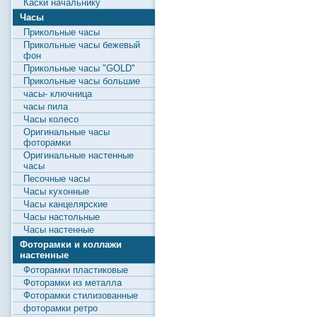
Каски начальнику
Часы
Прикольные часы
Прикольные часы бежевый
фон
Прикольные часы "GOLD"
Прикольные часы большие
часы- ключница
часы пила
Часы колесо
Оригинальные часы
фоторамки
Оригинальные настенные
часы
Песочные часы
Часы кухонные
Часы канцелярские
Часы настольные
Часы настенные
Фоторамки и коллажи
настенные
Фоторамки пластиковые
Фоторамки из металла
Фоторамки стилизованные
фоторамки ретро