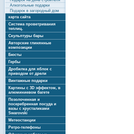
Алкогольные подарки
Подарок в загородный дом
карта сайта
Система проветривания
теплиц.
Скульптуры бары
Авторские глинянные
композиции
Бюсты
Гербы
Дробилка для яблок с
приводом от дрели
Винтажные подарки
Картины с 3D эффектом, в
алюминиевом багете
Позолоченная и
посеребренная посуда и
вазы с хрусталиками
Swarovski
Метеостанции
Ретро-телефоны