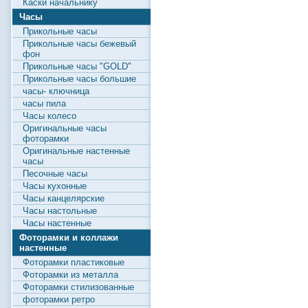
Каски начальнику
Часы
Прикольные часы
Прикольные часы бежевый
фон
Прикольные часы "GOLD"
Прикольные часы большие
часы- ключница
часы пила
Часы колесо
Оригинальные часы
фоторамки
Оригинальные настенные
часы
Песочные часы
Часы кухонные
Часы канцелярские
Часы настольные
Часы настенные
Фоторамки и коллажи
настенные
Фоторамки пластиковые
Фоторамки из металла
Фоторамки стилизованные
фоторамки ретро