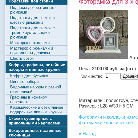
Фоторамка для 3-х
Подставки под стопки
Подносы декоративные с
рюмками
Подставки для рюмок с
шестью рюмками
Подставки для рюмок с
тремя хрустальными
рюмками
Мастерок с рюмками
Мастерок с рюмками и
прикольным девизом
Арт
Шесть соток
Кофры, графины, питейные
Цена:
2100.00 руб. за (шт.)
наборы и пивные кружки
Кофры для бутылок
Количество:
Винные наборы
Водочные наборы с разной
символикой
Графины в кожаном
Материалы: полистоун, сте
переплете
Размеры: L28 W30 H5 СМ
Керамические и стеклянные
подарочные пивные кружки
Фоторамки и коллажи из м
Скалки сувенирные с
фоторамки классические
прикольными надписями.
Декоративные, настенные
« Назад
ключницы