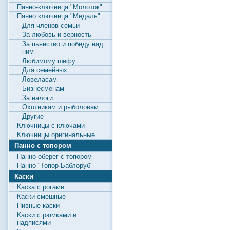
Панно-ключница "Молоток"
Панно ключница "Медаль"
Для членов семьи
За любовь и верность
За пьянство и победу над
ним
Любимому шефу
Для семейных
Ловеласам
Бизнесменам
За налоги
Охотникам и рыболовам
Другие
Ключницы с ключами
Ключницы оригинальные
Панно с топором
Панно-оберег с топором
Панно "Топор-Баблоруб"
Каски
Каска с рогами
Каски смешные
Пивные каски
Каски с рюмками и
надписями