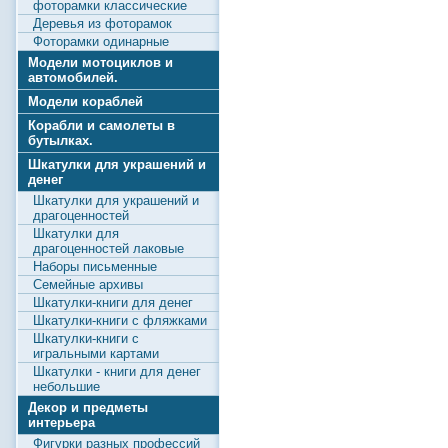
фоторамки классические
Деревья из фоторамок
Фоторамки одинарные
Модели мотоциклов и
автомобилей.
Модели кораблей
Корабли и самолеты в
бутылках.
Шкатулки для украшений и
денег
Шкатулки для украшений и
драгоценностей
Шкатулки для
драгоценностей лаковые
Наборы письменные
Семейные архивы
Шкатулки-книги для денег
Шкатулки-книги с фляжками
Шкатулки-книги с
игральными картами
Шкатулки - книги для денег
небольшие
Декор и предметы
интерьера
Фигурки разных профессий