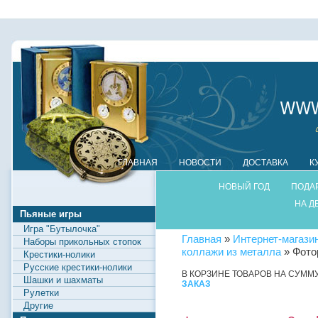
ГЛАВНАЯ
НОВОСТИ
ДОСТАВКА
К
НОВЫЙ ГОД
ПОДА
НА Д
Пьяные игры
Игра "Бутылочка"
Главная
»
Интернет-магази
Наборы прикольных стопок
коллажи из металла
» Фото
Крестики-нолики
Русские крестики-нолики
В КОРЗИНЕ ТОВАРОВ НА СУММ
Шашки и шахматы
ЗАКАЗ
Рулетки
Другие