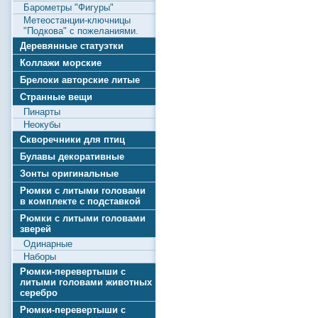
Барометры "Фигуры"
Метеостанции-ключницы
"Подкова" с пожеланиями.
Деревянные статуэтки
Коллажи морские
Брелоки авторские литые
Странные вещи
Пинарты
Неокубы
Скворечники для птиц
Булавы декоративные
Зонты оригинальные
Рюмки с литыми головами
в комплекте с подставкой
Рюмки с литыми головами
зверей
Одинарные
Наборы
Рюмки-перевертыши с
литыми головами животных
серебро
Рюмки-перевертыши с