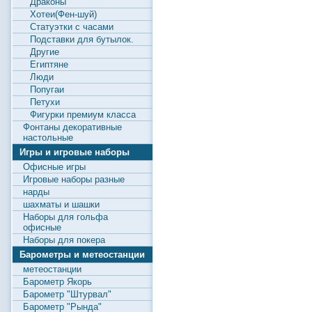
Драконы
Хотеи(Фен-шуй)
Статуэтки с часами
Подставки для бутылок.
Другие
Египтяне
Люди
Попугаи
Петухи
Фигурки премиум класса
Фонтаны декоративные
настольные
Игры и игровые наборы
Офисные игры
Игровые наборы разные
нарды
шахматы и шашки
Наборы для гольфа
офисные
Наборы для покера
Барометры и метеостанции
метеостанции
Барометр Якорь
Барометр "Штурвал"
Барометр "Рында"