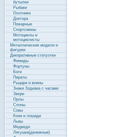
бутылки
Рыбаки
Охотники
Доктора
Пожарные
Спортсмены
Мотоциклы и
мотоциклисты
Металлические модели и
фигурки
Декоративные статуэтки
Фемиды
Фортуны
Боги
Пираты
Рыцари и воины
Знаки Зодиака с часами
Звери
Орлы
Слоны
Совы
Кони и лошади
Львы
Медведи
Лягушки(денежные)