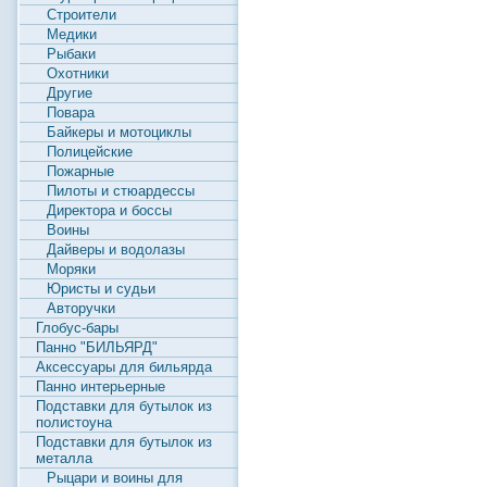
Строители
Медики
Рыбаки
Охотники
Другие
Повара
Байкеры и мотоциклы
Полицейские
Пожарные
Пилоты и стюардессы
Директора и боссы
Воины
Дайверы и водолазы
Моряки
Юристы и судьи
Авторучки
Глобус-бары
Панно "БИЛЬЯРД"
Аксессуары для бильярда
Панно интерьерные
Подставки для бутылок из
полистоуна
Подставки для бутылок из
металла
Рыцари и воины для