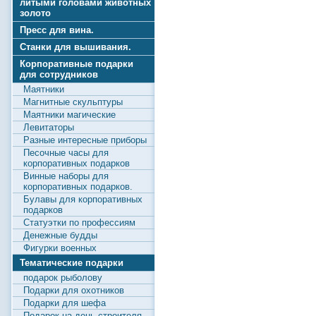
литыми головами животных
золото
Пресс для вина.
Станки для вышивания.
Корпоративные подарки
для сотрудников
Маятники
Магнитные скульптуры
Маятники магические
Левитаторы
Разные интересные приборы
Песочные часы для
корпоративных подарков
Винные наборы для
корпоративных подарков.
Булавы для корпоративных
подарков
Статуэтки по профессиям
Денежные будды
Фигурки военных
Тематические подарки
подарок рыболову
Подарки для охотников
Подарки для шефа
Подарок на день строителя