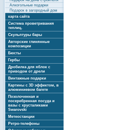
Алкогольные подарки
Подарок в загородный дом
карта сайта
Система проветривания
теплиц.
Скульптуры бары
Авторские глинянные
композиции
Бюсты
Гербы
Дробилка для яблок с
приводом от дрели
Винтажные подарки
Картины с 3D эффектом, в
алюминиевом багете
Позолоченная и
посеребренная посуда и
вазы с хрусталиками
Swarovski
Метеостанции
Ретро-телефоны