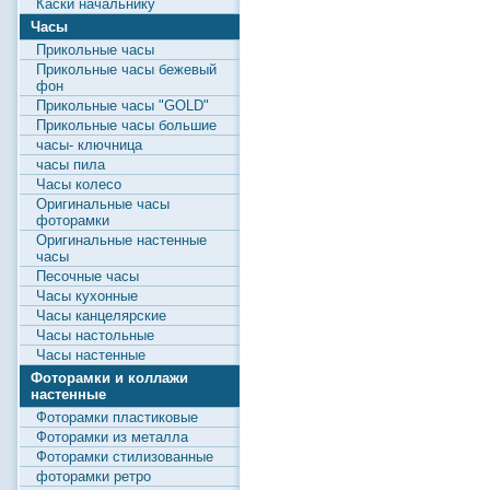
Каски начальнику
Часы
Прикольные часы
Прикольные часы бежевый
фон
Прикольные часы "GOLD"
Прикольные часы большие
часы- ключница
часы пила
Часы колесо
Оригинальные часы
фоторамки
Оригинальные настенные
часы
Песочные часы
Часы кухонные
Часы канцелярские
Часы настольные
Часы настенные
Фоторамки и коллажи
настенные
Фоторамки пластиковые
Фоторамки из металла
Фоторамки стилизованные
фоторамки ретро