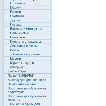
Строители
Медики
Рыбаки
Охотники
Другие
Повара
Байкеры и мотоциклы
Полицейские
Пожарные
Пилоты и стюардессы
Директора и боссы
Воины
Дайверы и водолазы
Моряки
Юристы и судьи
Авторучки
Глобус-бары
Панно "БИЛЬЯРД"
Аксессуары для бильярда
Панно интерьерные
Подставки для бутылок из
полистоуна
Подставки для бутылок из
металла
Рыцари и воины для