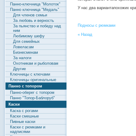
Панно-ключница "Молоток"
У нас два вариантапохожих кр
Панно ключница "Медаль"
Для членов семьи
За любовь и верность
Подносы с рюмками
За пьянство и победу над
ним
« Назад
Любимому шефу
Для семейных
Ловеласам
Бизнесменам
За налоги
Охотникам и рыболовам
Другие
Ключницы с ключами
Ключницы оригинальные
Панно с топором
Панно-оберег с топором
Панно "Топор-Баблоруб"
Каски
Каска с рогами
Каски смешные
Пивные каски
Каски с рюмками и
надписями