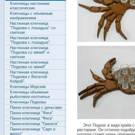
Ключницы настенные
классические
Ключницы с объемным
изображением
Настенная ключница
"Подкова с лошадью" со
свитком.
Настенная ключница
"Подкова с лошадью".
Настенная ключница
"Подкова со змеей" и
свитком.
Настенная ключница
"Подкова со змеей"
Настенная ключница
"Подкова с Веселой
Коброй".
Ключницы Морские
Ключницы объемные
рыболовно-охотничьи
Ключницы Подковы
Панно ключница с деньгами
Панно-ключница "Фиги"
Панно-ключница "Фига"
Панно-ключница "Граната"
Этот Поднос в виде краба с 
Панно-ключница "Серп и
ресторане. Он отлично подойд
молот"
которая станет очень оригинал