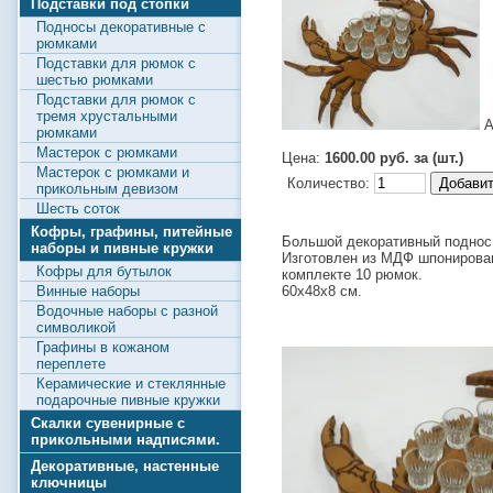
Подставки под стопки
Подносы декоративные с
рюмками
Подставки для рюмок с
шестью рюмками
Подставки для рюмок с
тремя хрустальными
А
рюмками
Мастерок с рюмками
Цена:
1600.00 руб. за (шт.)
Мастерок с рюмками и
Количество:
прикольным девизом
Шесть соток
Кофры, графины, питейные
Большой декоративный поднос 
наборы и пивные кружки
Изготовлен из МДФ шпонирован
Кофры для бутылок
комплекте 10 рюмок.
60х48х8 см.
Винные наборы
Водочные наборы с разной
символикой
Графины в кожаном
переплете
Керамические и стеклянные
подарочные пивные кружки
Скалки сувенирные с
прикольными надписями.
Декоративные, настенные
ключницы