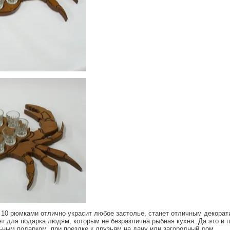
10 рюмками отлично украсит любое застолье, станет отличным декора
ет для подарка людям, которым не безразлична рыбная кухня. Да это и 
ьным подарком, при поездке к друзьям на дачу или загородный дом.