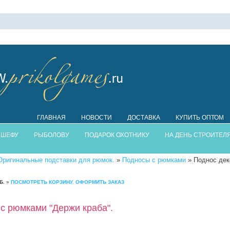
ГЛАВНАЯ
НОВОСТИ
ДОСТАВКА
КУПИТЬ ОПТОМ
 ШЕФУ
РЫБОЛОВУ
ПОДАРОК ОХОТНИКУ
НА ДЕНЬ СТРОИТЕЛ
Оригинальные подставки для рюмок.
»
Подносы с рюмками
» Поднос дек
Б.
»
ПОСМОТРЕТЬ КОРЗИНУ. ОФОРМИТЬ ЗАКАЗ
с рюмками "Держи краба".