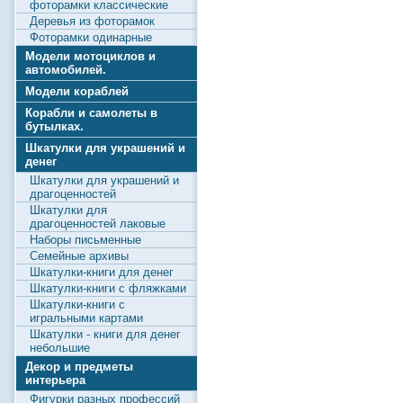
фоторамки классические
Деревья из фоторамок
Фоторамки одинарные
Модели мотоциклов и
автомобилей.
Модели кораблей
Корабли и самолеты в
бутылках.
Шкатулки для украшений и
денег
Шкатулки для украшений и
драгоценностей
Шкатулки для
драгоценностей лаковые
Наборы письменные
Семейные архивы
Шкатулки-книги для денег
Шкатулки-книги с фляжками
Шкатулки-книги с
игральными картами
Шкатулки - книги для денег
небольшие
Декор и предметы
интерьера
Фигурки разных профессий