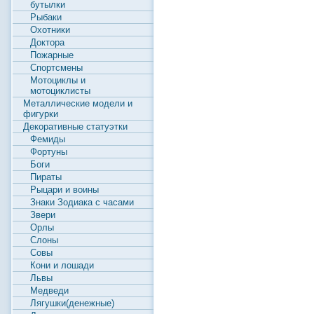
бутылки
Рыбаки
Охотники
Доктора
Пожарные
Спортсмены
Мотоциклы и
мотоциклисты
Металлические модели и
фигурки
Декоративные статуэтки
Фемиды
Фортуны
Боги
Пираты
Рыцари и воины
Знаки Зодиака с часами
Звери
Орлы
Слоны
Совы
Кони и лошади
Львы
Медведи
Лягушки(денежные)