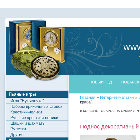
НОВЫЙ ГОД
ПОДАРОК
Пьяные игры
Главная
»
Интернет-магазин
»
Игра "Бутылочка"
краба".
Наборы прикольных стопок
В КОРЗИНЕ ТОВАРОВ НА СУММУ
0
РУ
Крестики-нолики
Русские крестики-нолики
Шашки и шахматы
Поднос декоративный 
Рулетки
Другие