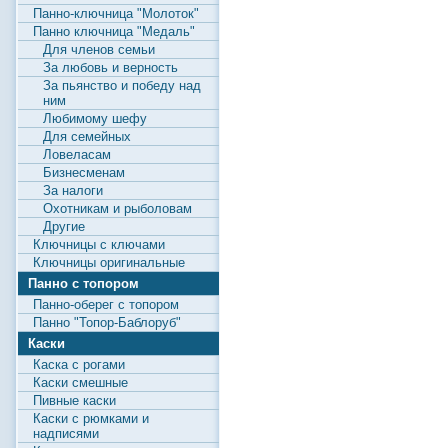
Панно-ключница "Молоток"
Панно ключница "Медаль"
Для членов семьи
За любовь и верность
За пьянство и победу над
ним
Любимому шефу
Для семейных
Ловеласам
Бизнесменам
За налоги
Охотникам и рыболовам
Другие
Ключницы с ключами
Ключницы оригинальные
Панно с топором
Панно-оберег с топором
Панно "Топор-Баблоруб"
Каски
Каска с рогами
Каски смешные
Пивные каски
Каски с рюмками и
надписями