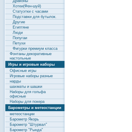
Драконы
Хотеи(Фен-шуй)
Статуэтки с часами
Подставки для бутылок.
Другие
Египтяне
Люди
Попугаи
Петухи
Фигурки премиум класса
Фонтаны декоративные
настольные
Игры и игровые наборы
Офисные игры
Игровые наборы разные
нарды
шахматы и шашки
Наборы для гольфа
офисные
Наборы для покера
Барометры и метеостанции
метеостанции
Барометр Якорь
Барометр "Штурвал"
Барометр "Рында"