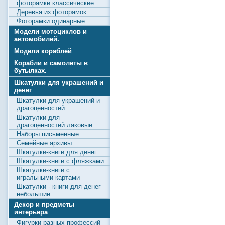
фоторамки классические
Деревья из фоторамок
Фоторамки одинарные
Модели мотоциклов и
автомобилей.
Модели кораблей
Корабли и самолеты в
бутылках.
Шкатулки для украшений и
денег
Шкатулки для украшений и
драгоценностей
Шкатулки для
драгоценностей лаковые
Наборы письменные
Семейные архивы
Шкатулки-книги для денег
Шкатулки-книги с фляжками
Шкатулки-книги с
игральными картами
Шкатулки - книги для денег
небольшие
Декор и предметы
интерьера
Фигурки разных профессий