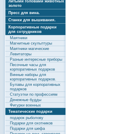
литыми головами животных
золото
Пресс для вина.
Станки для вышивания.
Корпоративные подарки
для сотрудников
Маятники
Магнитные скульптуры
Маятники магические
Левитаторы
Разные интересные приборы
Песочные часы для
корпоративных подарков
Винные наборы для
корпоративных подарков.
Булавы для корпоративных
подарков
Статуэтки по профессиям
Денежные будды
Фигурки военных
Тематические подарки
подарок рыболову
Подарки для охотников
Подарки для шефа
Подарок на день строителя