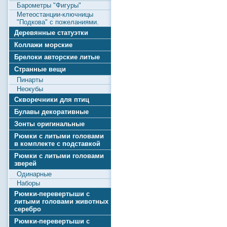
Барометры "Фигуры"
Метеостанции-ключницы
"Подкова" с пожеланиями.
Деревянные статуэтки
Коллажи морские
Брелоки авторские литые
Странные вещи
Пинарты
Неокубы
Скворечники для птиц
Булавы декоративные
Зонты оригинальные
Рюмки с литыми головами
в комплекте с подставкой
Рюмки с литыми головами
зверей
Одинарные
Наборы
Рюмки-перевертыши с
литыми головами животных
серебро
Рюмки-перевертыши с