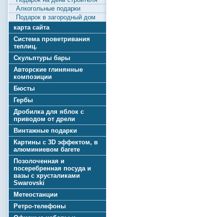
Алкогольные подарки
Подарок в загородный дом
карта сайта
Система проветривания
теплиц.
Скульптуры бары
Авторские глинянные
композиции
Бюсты
Гербы
Дробилка для яблок с
приводом от дрели
Винтажные подарки
Картины с 3D эффектом, в
алюминиевом багете
Позолоченная и
посеребренная посуда и
вазы с хрусталиками
Swarovski
Метеостанции
Ретро-телефоны