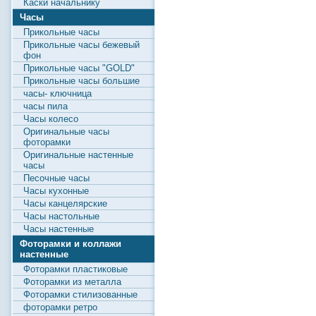
Каски начальнику
Часы
Прикольные часы
Прикольные часы бежевый
фон
Прикольные часы "GOLD"
Прикольные часы большие
часы- ключница
часы пила
Часы колесо
Оригинальные часы
фоторамки
Оригинальные настенные
часы
Песочные часы
Часы кухонные
Часы канцелярские
Часы настольные
Часы настенные
Фоторамки и коллажи
настенные
Фоторамки пластиковые
Фоторамки из металла
Фоторамки стилизованные
фоторамки ретро