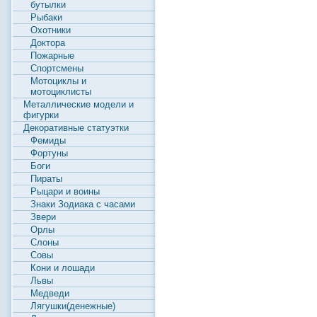
бутылки
Рыбаки
Охотники
Доктора
Пожарные
Спортсмены
Мотоциклы и
мотоциклисты
Металлические модели и
фигурки
Декоративные статуэтки
Фемиды
Фортуны
Боги
Пираты
Рыцари и воины
Знаки Зодиака с часами
Звери
Орлы
Слоны
Совы
Кони и лошади
Львы
Медведи
Лягушки(денежные)