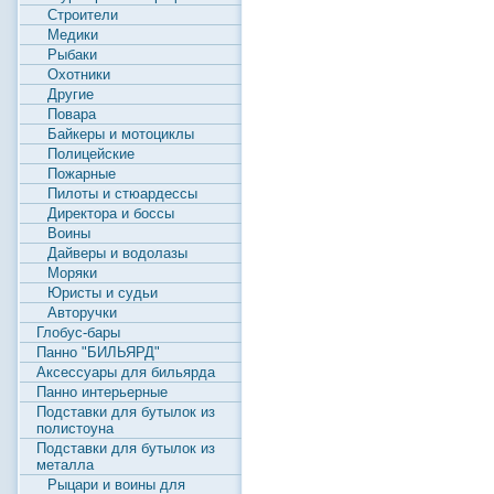
Строители
Медики
Рыбаки
Охотники
Другие
Повара
Байкеры и мотоциклы
Полицейские
Пожарные
Пилоты и стюардессы
Директора и боссы
Воины
Дайверы и водолазы
Моряки
Юристы и судьи
Авторучки
Глобус-бары
Панно "БИЛЬЯРД"
Аксессуары для бильярда
Панно интерьерные
Подставки для бутылок из
полистоуна
Подставки для бутылок из
металла
Рыцари и воины для