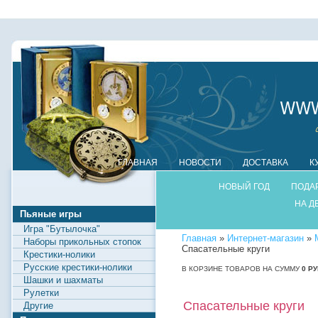
ГЛАВНАЯ
НОВОСТИ
ДОСТАВКА
К
НОВЫЙ ГОД
ПОДА
НА Д
Пьяные игры
Игра "Бутылочка"
Главная
»
Интернет-магазин
»
Наборы прикольных стопок
Спасательные круги
Крестики-нолики
Русские крестики-нолики
В КОРЗИНЕ ТОВАРОВ НА СУММУ
0
РУ
Шашки и шахматы
Рулетки
Спасательные круги
Другие